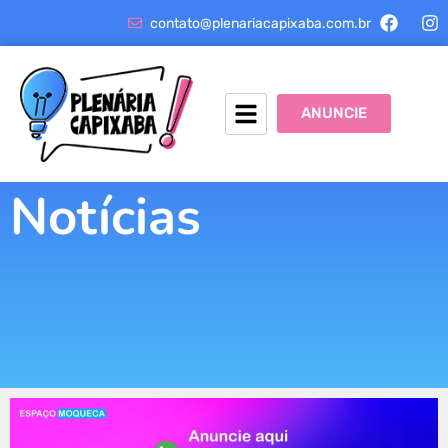
contato@plenariacapixaba.com.br
ANUNCIE
Notícias