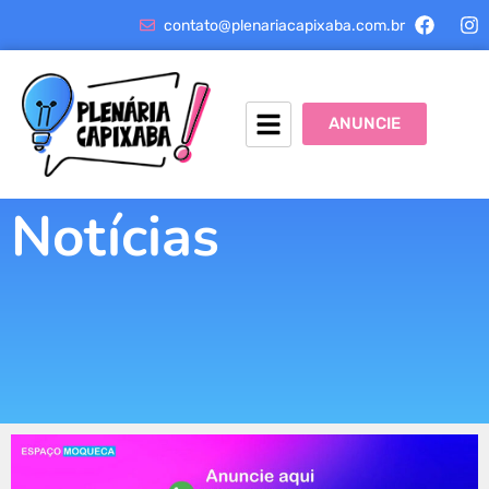
contato@plenariacapixaba.com.br
ANUNCIE
Notícias