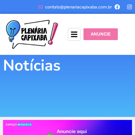
contato@plenariacapixaba.com.br
ANUNCIE
Notícias