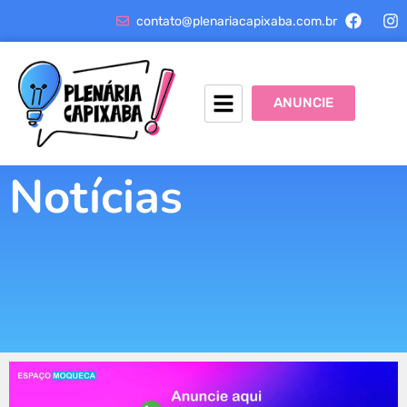
contato@plenariacapixaba.com.br
ANUNCIE
Notícias