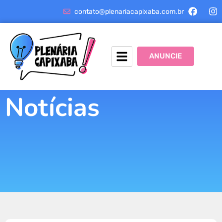
contato@plenariacapixaba.com.br
ANUNCIE
Notícias