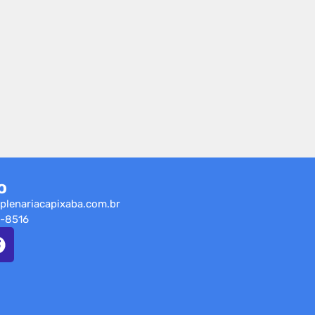
o
plenariacapixaba.com.br
-8516