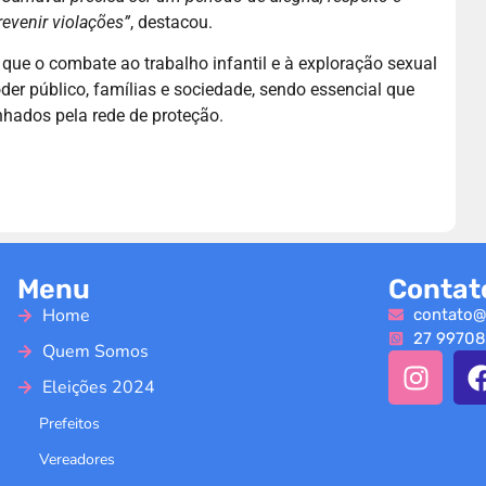
evenir violações”
, destacou.
 que o combate ao trabalho infantil e à exploração sexual
er público, famílias e sociedade, sendo essencial que
ados pela rede de proteção.
Menu
Contat
Home
contato@
27 99708
Quem Somos
Eleições 2024
Prefeitos
Vereadores