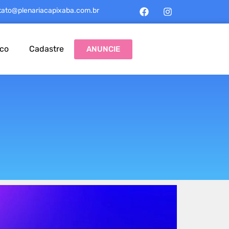
tato@plenariacapixaba.com.br
sco
Cadastre
ANUNCIE