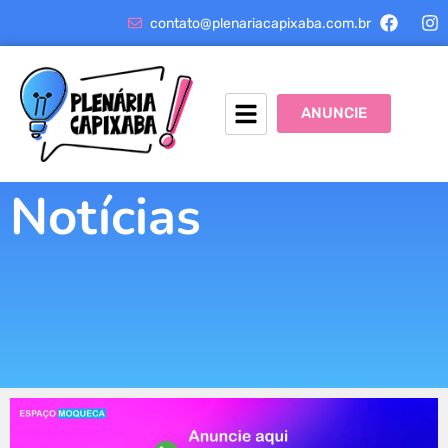
contato@plenariacapixaba.com.br
ANUNCIE
Notícias