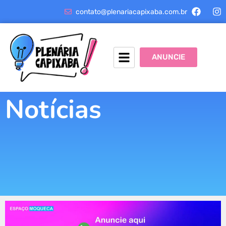
contato@plenariacapixaba.com.br
ANUNCIE
Notícias