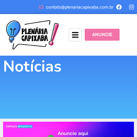
contato@plenariacapixaba.com.br
ANUNCIE
Notícias