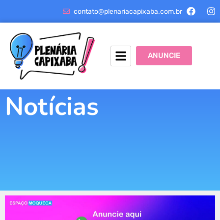
contato@plenariacapixaba.com.br
ANUNCIE
Notícias