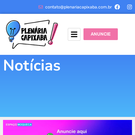
contato@plenariacapixaba.com.br
ANUNCIE
Notícias