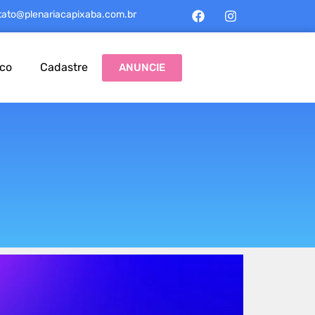
tato@plenariacapixaba.com.br
sco
Cadastre
ANUNCIE