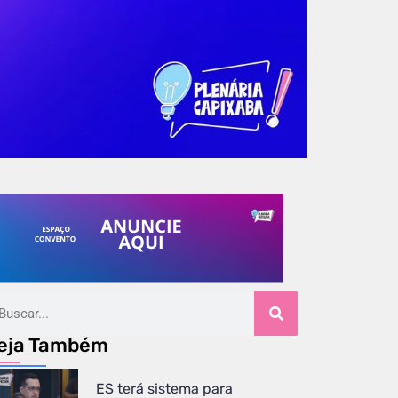
eja Também
ES terá sistema para