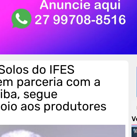
Solos do IFES
em parceria com a
tiba, segue
poio aos produtores
V