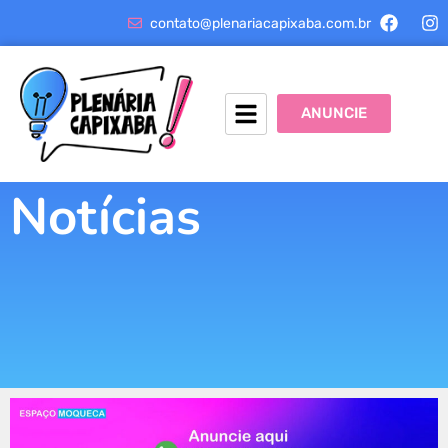
contato@plenariacapixaba.com.br
ANUNCIE
Notícias