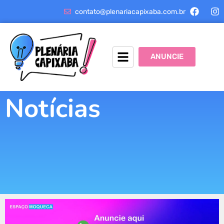
contato@plenariacapixaba.com.br
ANUNCIE
Notícias