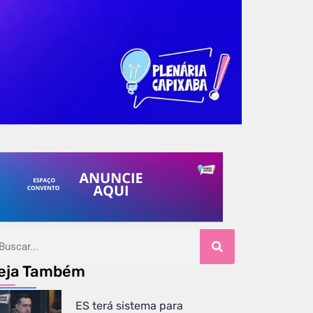
eja Também
ES terá sistema para