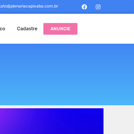
tato@plenariacapixaba.com.br
sco
Cadastre
ANUNCIE