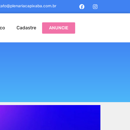
tato@plenariacapixaba.com.br
sco
Cadastre
ANUNCIE