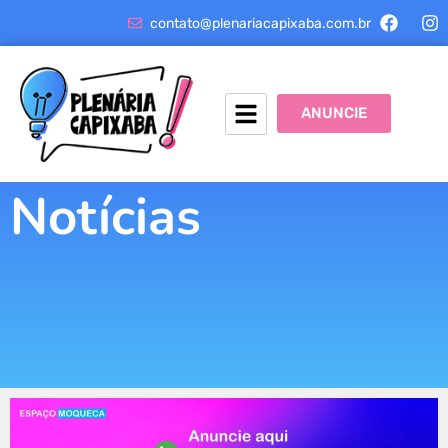
contato@plenariacapixaba.com.br
ANUNCIE
Notícias