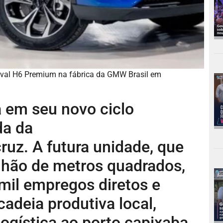
Haval H6 Premium na fábrica da GMW Brasil em
a em seu novo ciclo
da da
cruz
. A futura unidade, que
lhão de metros quadrados,
 mil empregos diretos e
 cadeia produtiva local,
ogística ao porto capixaba.