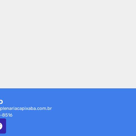
o
plenariacapixaba.com.br
-8516