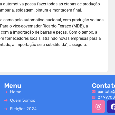
nta automotiva possa fazer todas as etapas de produção
amparia, soldagem, pintura e montagem final.
lide como polo automotivo nacional, com produção voltada
Para o vice-governador Ricardo Ferraço (MDB), a
o com a importação de barras e peças. Com o tempo, a
om fornecedores locais, atraindo novas empresas para a
ntado, a importação será substituída”, assegura.
Menu
Contat
Home
contato@
27 99708
Quem Somos
Eleições 2024