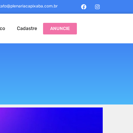
tato@plenariacapixaba.com.br
sco
Cadastre
ANUNCIE