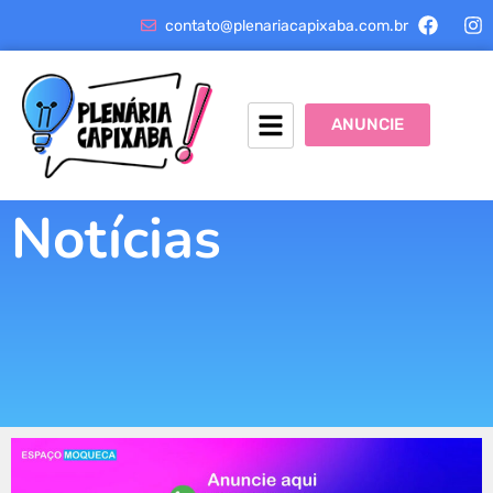
contato@plenariacapixaba.com.br
ANUNCIE
Notícias