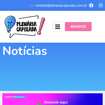
contato@plenariacapixaba.com.br
ANUNCIE
Notícias