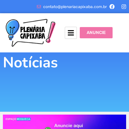
contato@plenariacapixaba.com.br
ANUNCIE
Notícias