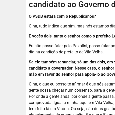
candidato ao Governo d
O PSDB estará com o
R
epublicano
s
?
Olha, tudo indica que sim, mas nós estamos di
E vocês dois, tanto o senhor como o prefeito 
Eu não posso falar pelo Pazolini, posso falar po
dia na condição de prefeito de Vila Velha.
Se ele também renunciar, só um dos dois, em 
candidato a governador. Nesse caso, o senhor ac
mão em favor do senhor para apoiá-lo ao Gov
Olha, o que eu posso te afirmar é que nós est
gente possa chegar num consenso, para a gente 
Por onde a gente anda, por onde a gente passa
comprovada. Igual à minha aqui em Vila Velha,
tem feito lá em Vitória. Ou seja, são duas gestõ
planejamento, de organização. É o que o Estado