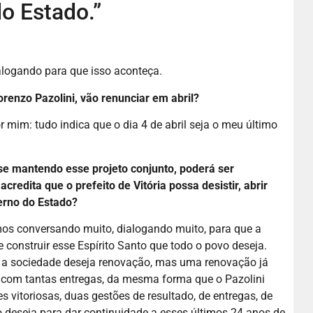
o Estado.”
alogando para que isso aconteça.
Lorenzo Pa
z
olini, vão renunciar em abril?
r mim: tudo indica que o dia 4 de abril seja o meu último
se mantendo esse projeto conjunto, poderá ser
redita que o prefeito de Vitória possa desistir, abrir
erno do Estado?
amos conversando muito, dialogando muito, para que a
construir esse Espírito Santo que todo o povo deseja.
, a sociedade deseja renovação, mas uma renovação já
 com tantas entregas, da mesma forma que o Pazolini
es vitoriosas, duas gestões de resultado, de entregas, de
 deseja para dar continuidade a esses últimos 24 anos de