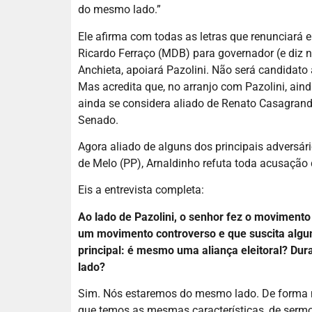
do mesmo lado.”
Ele afirma com todas as letras que renunciará em
Ricardo Ferraço (MDB) para governador (e diz nu
Anchieta, apoiará Pazolini. Não será candidato
Mas acredita que, no arranjo com Pazolini, aind
ainda se considera aliado de Renato Casagrand
Senado.
Agora aliado de alguns dos principais adversár
de Melo (PP), Arnaldinho refuta toda acusação d
Eis a entrevista completa:
Ao lado de Pazolini, o senhor fez o movimento 
um movimento controverso e que suscita algum
principal: é mesmo uma aliança eleitoral? Dur
lado?
Sim. Nós estaremos do mesmo lado. De forma 
que temos as mesmas características, de sermo