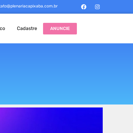
tato@plenariacapixaba.com.br
sco
Cadastre
ANUNCIE