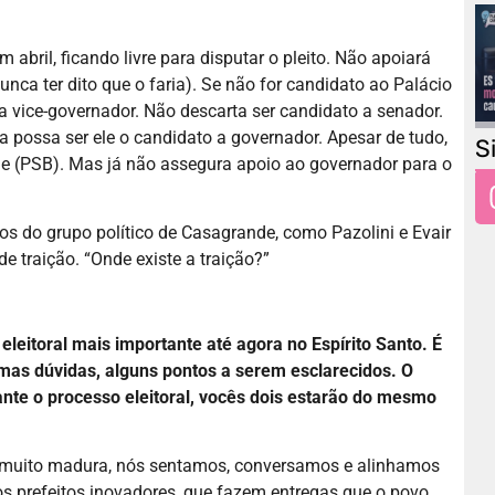
 abril, ficando livre para disputar o pleito. Não apoiará
nca ter dito que o faria). Se não for candidato ao Palácio
 a vice-governador. Não descarta ser candidato a senador.
a possa ser ele o candidato a governador. Apesar de tudo,
S
e (PSB). Mas já não assegura apoio ao governador para o
ios do grupo político de Casagrande, como Pazolini e Evair
e traição. “Onde existe a traição?”
eleitoral mais importante até agora no Espírito Santo. É
as dúvidas, alguns pontos a serem esclarecidos. O
ante o processo eleitoral, vocês dois estarão do mesmo
muito madura, nós sentamos, conversamos e alinhamos
s prefeitos inovadores, que fazem entregas que o povo