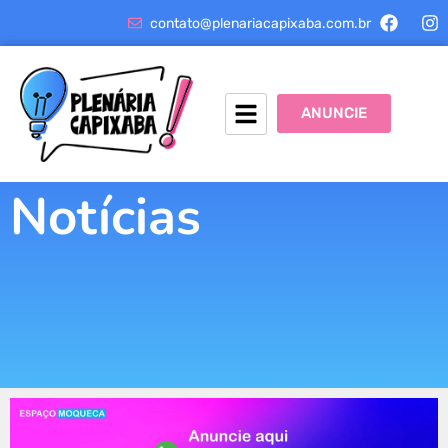
contato@plenariacapixaba.com.br
ANUNCIE
Notícias