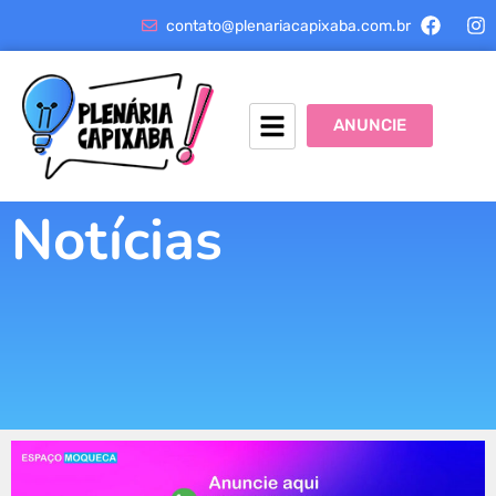
contato@plenariacapixaba.com.br
ANUNCIE
Notícias