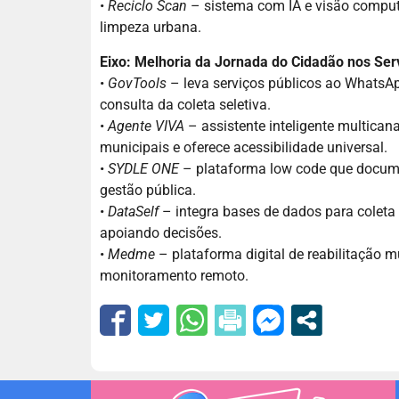
•
Reciclo Scan
– sistema com IA e visão computac
limpeza urbana.
Eixo: Melhoria da Jornada do Cidadão nos Ser
•
GovTools
– leva serviços públicos ao WhatsA
consulta da coleta seletiva.
•
Agente VIVA
– assistente inteligente multicana
municipais e oferece acessibilidade universal.
•
SYDLE ONE
– plataforma low code que docume
gestão pública.
•
DataSelf
– integra bases de dados para coleta
apoiando decisões.
•
Medme
– plataforma digital de reabilitação m
monitoramento remoto.