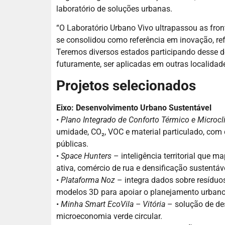
laboratório de soluções urbanas.
“O Laboratório Urbano Vivo ultrapassou as front
se consolidou como referência em inovação, refo
Teremos diversos estados participando desse d
futuramente, ser aplicadas em outras localidade
Projetos selecionados
Eixo: Desenvolvimento Urbano Sustentável
•
Plano Integrado de Conforto Térmico e Microc
umidade, CO₂, VOC e material particulado, com 
públicas.
•
Space Hunters
– inteligência territorial que m
ativa, comércio de rua e densificação sustentáve
•
Plataforma Noz
– integra dados sobre resíduos
modelos 3D para apoiar o planejamento urbano
•
Minha Smart EcoVila – Vitória
– solução de des
microeconomia verde circular.