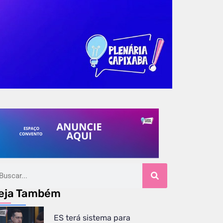
eja Também
ES terá sistema para