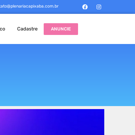
tato@plenariacapixaba.com.br
sco
Cadastre
ANUNCIE