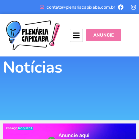
contato@plenariacapixaba.com.br
ANUNCIE
Notícias