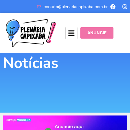
contato@plenariacapixaba.com.br
ANUNCIE
Notícias