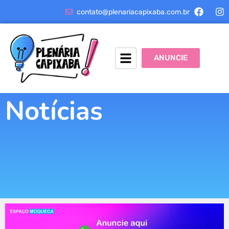
contato@plenariacapixaba.com.br
ANUNCIE
Notícias