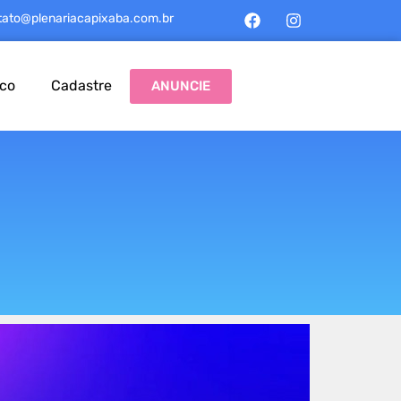
tato@plenariacapixaba.com.br
sco
Cadastre
ANUNCIE