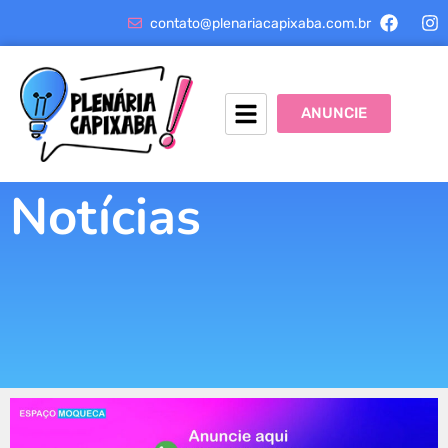
contato@plenariacapixaba.com.br
ANUNCIE
Notícias