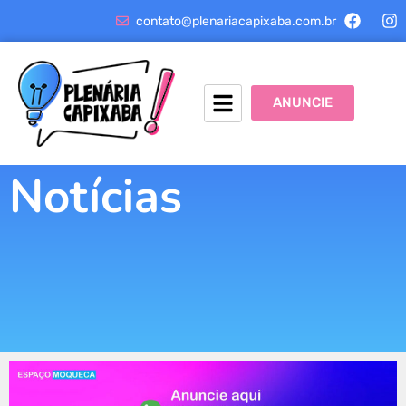
contato@plenariacapixaba.com.br
ANUNCIE
Notícias