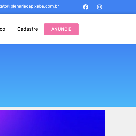
tato@plenariacapixaba.com.br
sco
Cadastre
ANUNCIE