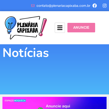
contato@plenariacapixaba.com.br
ANUNCIE
Notícias