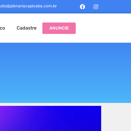
tato@plenariacapixaba.com.br
sco
Cadastre
ANUNCIE