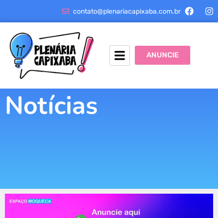
contato@plenariacapixaba.com.br
ANUNCIE
Notícias