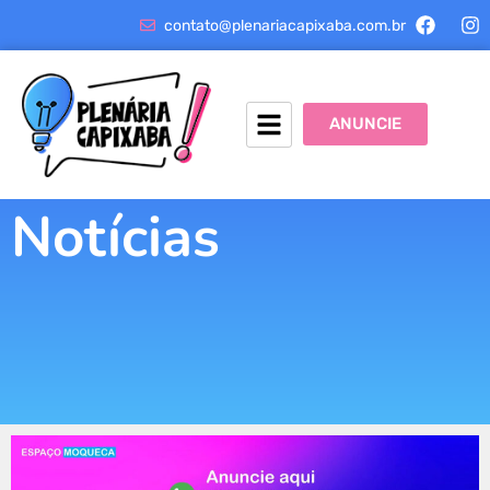
contato@plenariacapixaba.com.br
ANUNCIE
Notícias