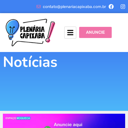
contato@plenariacapixaba.com.br
ANUNCIE
Notícias