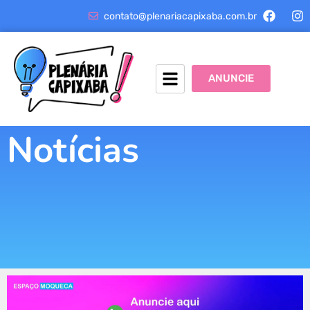
contato@plenariacapixaba.com.br
ANUNCIE
Notícias