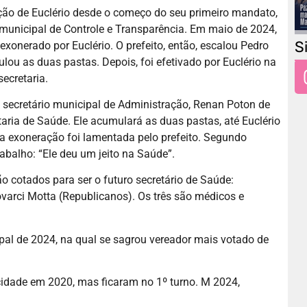
ação de Euclério desde o começo do seu primeiro mandato,
o municipal de Controle e Transparência. Em maio de 2024,
S
exonerado por Euclério. O prefeito, então, escalou Pedro
ulou as duas pastas. Depois, foi efetivado por Euclério na
ecretaria.
o secretário municipal de Administração, Renan Poton de
taria de Saúde. Ele acumulará as duas pastas, até Euclério
cuja exoneração foi lamentada pelo prefeito. Segundo
abalho: “Ele deu um jeito na Saúde”.
o cotados para ser o futuro secretário de Saúde:
ovarci Motta (Republicanos). Os três são médicos e
ipal de 2024, na qual se sagrou vereador mais votado de
cidade em 2020, mas ficaram no 1º turno. M 2024,