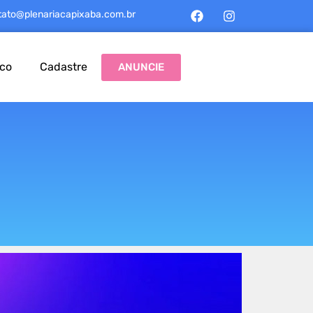
tato@plenariacapixaba.com.br
sco
Cadastre
ANUNCIE