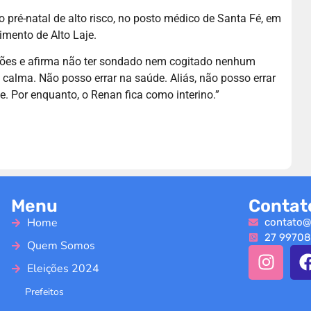
o pré-natal de alto risco, no posto médico de Santa Fé, em
imento de Alto Laje.
ações e afirma não ter sondado nem cogitado nenhum
alma. Não posso errar na saúde. Aliás, não posso errar
 Por enquanto, o Renan fica como interino.”
Menu
Contat
Home
contato@
27 99708
Quem Somos
Eleições 2024
Prefeitos