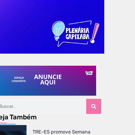
eja Também
TRE-ES promove Semana