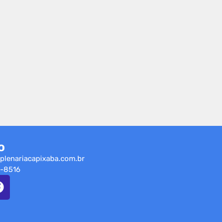
o
plenariacapixaba.com.br
-8516