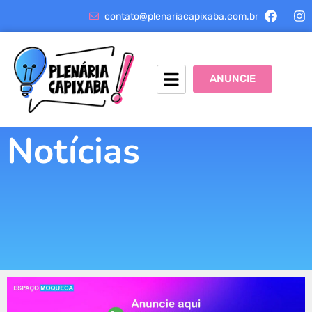
contato@plenariacapixaba.com.br
ANUNCIE
Notícias