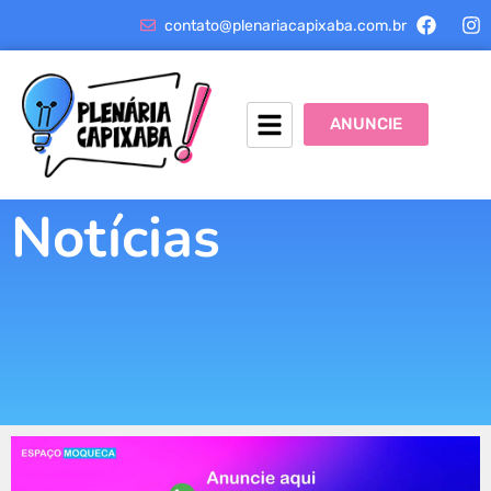
contato@plenariacapixaba.com.br
ANUNCIE
Notícias