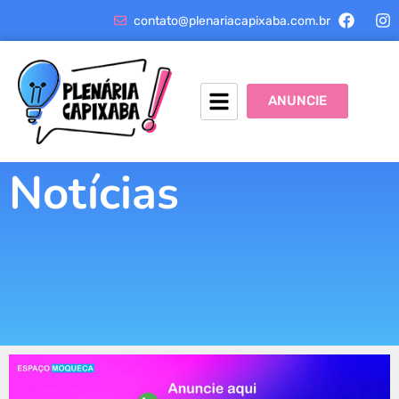
contato@plenariacapixaba.com.br
ANUNCIE
Notícias