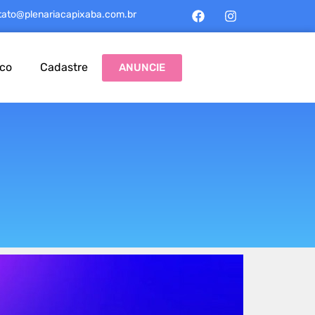
tato@plenariacapixaba.com.br
sco
Cadastre
ANUNCIE