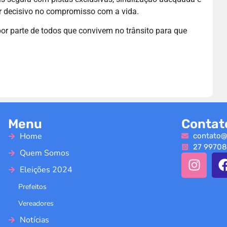
r decisivo no compromisso com a vida.
por parte de todos que convivem no trânsito para que
Menu
Contat
Home
contato@
27 99708
Quem Somos
Eleições 2024
Prefeitos
Vereadores
Notícias