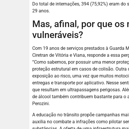
Do total de internações, 394 (75,92%) eram do 
29 anos.
Mas, afinal, por que os
vulneráveis?
Com 19 anos de serviços prestados à Guarda Mun
Ciretran de Vitória e Viana, responde a essa per
“Como sabemos, por possuir uma menor proteção
proteção estrutural em casos de colisão. Outra 
exposição ao risco, uma vez que muitos motoci
entregas e transporte por aplicativo. Nesse sen
que resultam em ultrapassagens perigosas. Além
de álcool também contribuem bastante para o a
Perozini.
A educação no trânsito propõe campanhas mais 
auxilia no combate a infrações como pilotar se
substâncias. A oferta de uma infraestrutura ma