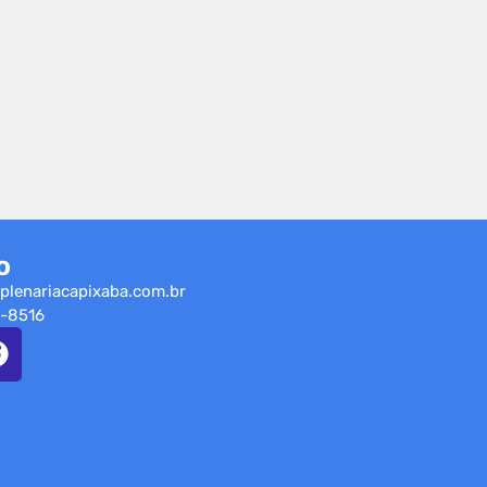
o
plenariacapixaba.com.br
-8516