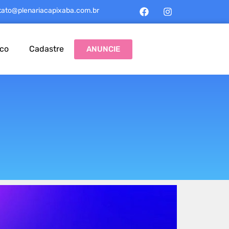
tato@plenariacapixaba.com.br
sco
Cadastre
ANUNCIE