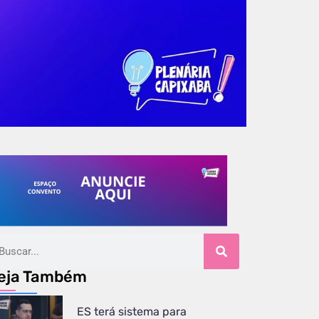
eja Também
ES terá sistema para