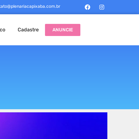
tato@plenariacapixaba.com.br
sco
Cadastre
ANUNCIE