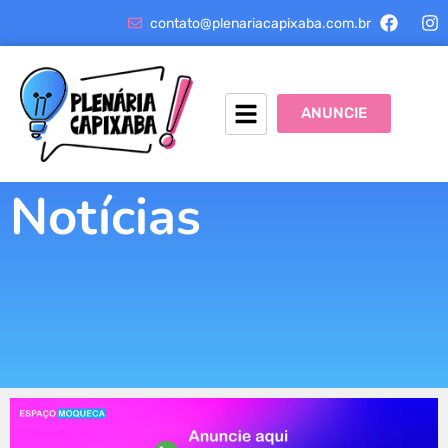
contato@plenariacapixaba.com.br
ANUNCIE
Notícias