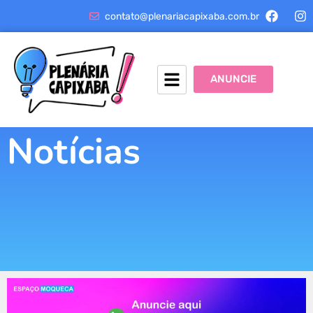
contato@plenariacapixaba.com.br
ANUNCIE
Notícias