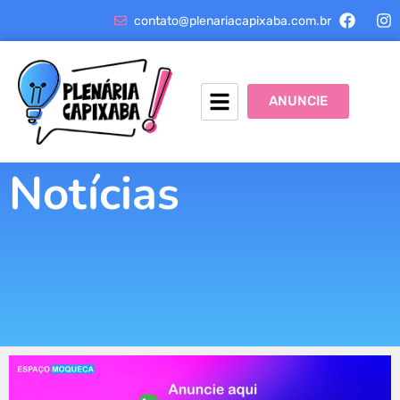
contato@plenariacapixaba.com.br
ANUNCIE
Notícias