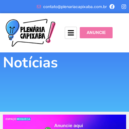
contato@plenariacapixaba.com.br
ANUNCIE
Notícias