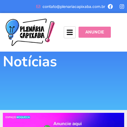
contato@plenariacapixaba.com.br
ANUNCIE
Notícias